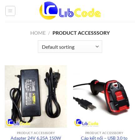
Skip
to
content
HOME
/
PRODUCT ACCESSSORY
PRODUCT ACCESSSORY
PRODUCT ACCESSSORY
Adapter 24V 6.25A 150W
Cáp kết nối – USB 3.0 to