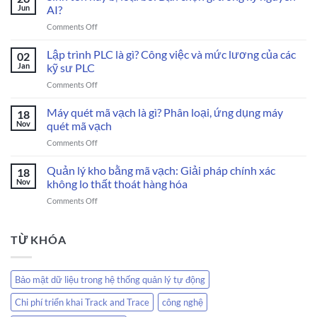
Mã
Jun
AI?
QR
on
Comments Off
Code
Sinh
Chống
tồn
Lập trình PLC là gì? Công việc và mức lương của các
Giả
02
hay
Cho
Jan
kỹ sư PLC
bị
Sản
on
Comments Off
loại
Phẩm
Lập
bỏ:
trình
Máy quét mã vạch là gì? Phân loại, ứng dụng máy
Bạn
18
PLC
chọn
Nov
quét mã vạch
là
gì
on
Comments Off
gì?
trong
Máy
Công
kỷ
quét
Quản lý kho bằng mã vạch: Giải pháp chính xác
việc
18
nguyên
mã
và
Nov
không lo thất thoát hàng hóa
AI?
vạch
mức
on
Comments Off
là
lương
Quản
gì?
của
lý
Phân
các
kho
TỪ KHÓA
loại,
kỹ
bằng
ứng
sư
mã
dụng
PLC
vạch:
máy
Bảo mật dữ liệu trong hệ thống quản lý tự động
Giải
quét
pháp
mã
Chi phí triển khai Track and Trace
công nghệ
chính
vạch