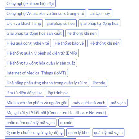
xác
Công nghệ khí nén hiện đại
không
lo
Công nghệ Wearables và Sensors trong y tế
cải tạo máy
thất
thoát
Dịch vụ khách hàng
giải pháp số hóa
giải pháp tự động hóa
hàng
Giải pháp tự động hóa sản xuất
he thong khi nen
hóa
Hiệu quả công nghệ y tế
Hệ thống bảo vệ
Hệ thống khí nén
Hệ thống quản lý bệnh sổ điện tử (EMR)
Hệ thống tự động hóa quản lý sản xuất
Internet of Medical Things (IoMT)
Khả năng phản ứng nhanh trong quản lý rủi ro
libcode
làm tủ điện động lực
lập trình plc
Minh bạch sản phẩm và nguồn gốc
máy quét mã vạch
mã vạch
Mạng lưới y tế kết nối (Connected Healthcare Network)
phần mềm quản lý mã vạch
qrcode
Quản lý chuỗi cung ứng tự động
quản lý kho
quản lý mã vạch