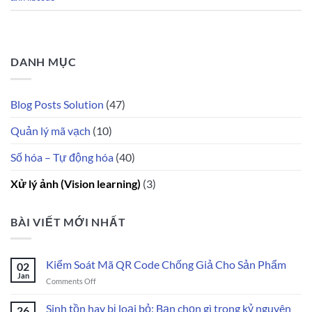
DANH MỤC
Blog Posts Solution
(47)
Quản lý mã vạch
(10)
Số hóa – Tự động hóa
(40)
Xử lý ảnh (Vision learning)
(3)
BÀI VIẾT MỚI NHẤT
Kiểm Soát Mã QR Code Chống Giả Cho Sản Phẩm
02
Jan
on
Comments Off
Kiểm
Soát
Sinh tồn hay bị loại bỏ: Bạn chọn gì trong kỷ nguyên
26