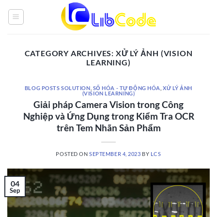
Skip
to
content
CATEGORY ARCHIVES:
XỬ LÝ ẢNH (VISION
LEARNING)
BLOG POSTS SOLUTION
,
SỐ HÓA - TỰ ĐỘNG HÓA
,
XỬ LÝ ẢNH
(VISION LEARNING)
Giải pháp Camera Vision trong Công
Nghiệp và Ứng Dụng trong Kiểm Tra OCR
trên Tem Nhãn Sản Phẩm
POSTED ON
SEPTEMBER 4, 2023
BY
LCS
04
Sep