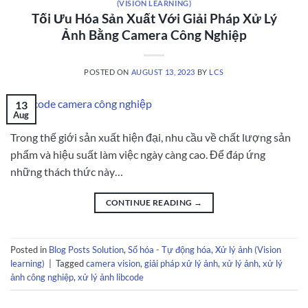
(VISION LEARNING)
Tối Ưu Hóa Sản Xuất Với Giải Pháp Xử Lý
Ảnh Bằng Camera Công Nghiệp
POSTED ON
AUGUST 13, 2023
BY
LCS
13
Aug
Trong thế giới sản xuất hiện đại, nhu cầu về chất lượng sản
phẩm và hiệu suất làm việc ngày càng cao. Để đáp ứng
những thách thức này…
CONTINUE READING
→
Posted in
Blog Posts Solution
,
Số hóa - Tự động hóa
,
Xử lý ảnh (Vision
learning)
|
Tagged
camera vision
,
giải pháp xử lý ảnh
,
xử lý ảnh
,
xử lý
ảnh công nghiệp
,
xử lý ảnh libcode