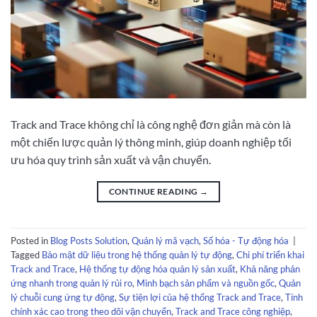
Track and Trace không chỉ là công nghệ đơn giản mà còn là
một chiến lược quản lý thông minh, giúp doanh nghiệp tối
ưu hóa quy trình sản xuất và vận chuyển.
CONTINUE READING
→
Posted in
Blog Posts Solution
,
Quản lý mã vạch
,
Số hóa - Tự động hóa
|
Tagged
Bảo mật dữ liệu trong hệ thống quản lý tự động
,
Chi phí triển khai
Track and Trace
,
Hệ thống tự động hóa quản lý sản xuất
,
Khả năng phản
ứng nhanh trong quản lý rủi ro
,
Minh bạch sản phẩm và nguồn gốc
,
Quản
lý chuỗi cung ứng tự động
,
Sự tiện lợi của hệ thống Track and Trace
,
Tính
chính xác cao trong theo dõi vận chuyển
,
Track and Trace công nghiệp
,