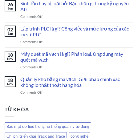
Soát
Sinh tồn hay bị loại bỏ: Bạn chọn gì trong kỷ nguyên
26
Mã
Jun
AI?
QR
on
Comments Off
Code
Sinh
Chống
tồn
Lập trình PLC là gì? Công việc và mức lương của các
Giả
02
hay
Cho
Jan
kỹ sư PLC
bị
Sản
on
Comments Off
loại
Phẩm
Lập
bỏ:
trình
Máy quét mã vạch là gì? Phân loại, ứng dụng máy
Bạn
18
PLC
chọn
Nov
quét mã vạch
là
gì
on
Comments Off
gì?
trong
Máy
Công
kỷ
quét
Quản lý kho bằng mã vạch: Giải pháp chính xác
việc
18
nguyên
mã
và
Nov
không lo thất thoát hàng hóa
AI?
vạch
mức
on
Comments Off
là
lương
Quản
gì?
của
lý
Phân
các
kho
TỪ KHÓA
loại,
kỹ
bằng
ứng
sư
mã
dụng
PLC
vạch:
máy
Bảo mật dữ liệu trong hệ thống quản lý tự động
Giải
quét
pháp
mã
Chi phí triển khai Track and Trace
công nghệ