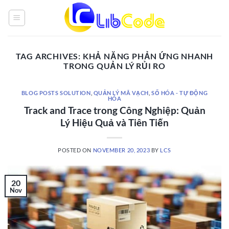
Skip
to
content
TAG ARCHIVES:
KHẢ NĂNG PHẢN ỨNG NHANH
TRONG QUẢN LÝ RỦI RO
BLOG POSTS SOLUTION
,
QUẢN LÝ MÃ VẠCH
,
SỐ HÓA - TỰ ĐỘNG
HÓA
Track and Trace trong Công Nghiệp: Quản
Lý Hiệu Quả và Tiên Tiến
POSTED ON
NOVEMBER 20, 2023
BY
LCS
20
Nov