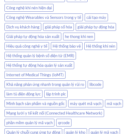
chính
vạch
xác
Công nghệ khí nén hiện đại
không
lo
Công nghệ Wearables và Sensors trong y tế
cải tạo máy
thất
thoát
Dịch vụ khách hàng
giải pháp số hóa
giải pháp tự động hóa
hàng
Giải pháp tự động hóa sản xuất
he thong khi nen
hóa
Hiệu quả công nghệ y tế
Hệ thống bảo vệ
Hệ thống khí nén
Hệ thống quản lý bệnh sổ điện tử (EMR)
Hệ thống tự động hóa quản lý sản xuất
Internet of Medical Things (IoMT)
Khả năng phản ứng nhanh trong quản lý rủi ro
libcode
làm tủ điện động lực
lập trình plc
Minh bạch sản phẩm và nguồn gốc
máy quét mã vạch
mã vạch
Mạng lưới y tế kết nối (Connected Healthcare Network)
phần mềm quản lý mã vạch
qrcode
Quản lý chuỗi cung ứng tự động
quản lý kho
quản lý mã vạch