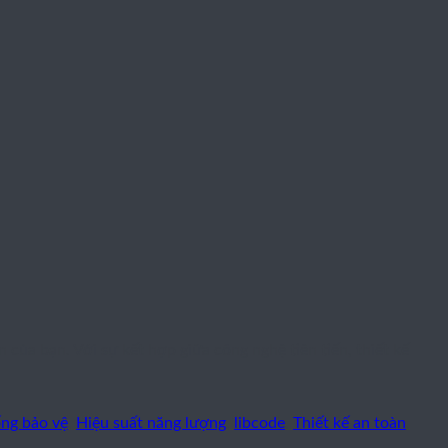
 của bạn. Với sự kết hợp giữa công nghệ tiên tiến, thiết kế
ng bảo vệ
,
Hiệu suất năng lượng
,
libcode
,
Thiết kế an toàn
,