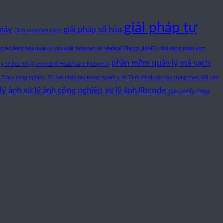
giải pháp tự
 máy
giải pháp số hóa
Dịch vụ khách hàng
g tự động hóa quản lý sản xuất
Internet of Medical Things (IoMT)
Khả năng phản ứng
phần mềm quản lý mã vạch
 y tế kết nối (Connected Healthcare Network)
 Trace công nghiệp
Trí tuệ nhân tạo trong ngành y tế
Tính chính xác cao trong theo dõi vận
lý ảnh
xử lý ảnh công nghiệp
xử lý ảnh libcode
Điều khiển thông