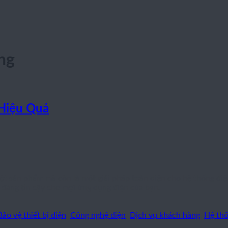
ng
 Hiệu Quả
ột sản phẩm mà còn là một giải pháp toàn diện cho hệ thống điện
n đáng tin cậy cho mọi ứng dụng điện của bạn.
Bảo vệ thiết bị điện
,
Công nghệ điện
,
Dịch vụ khách hàng
,
Hệ thố