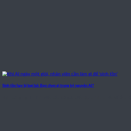
Sinh tồn hay bị loại bỏ: Bạn chọn gì trong kỷ nguyên AI?
Bạn từng nghĩ mình viết tốt, có gu, biết lập trình, thiết kế ổn. Rồi