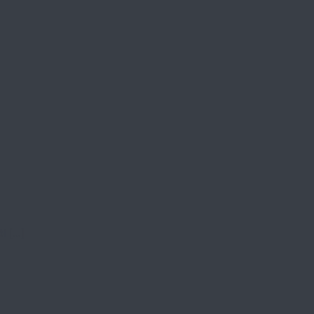
 [...]