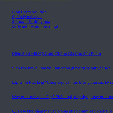
Danh mục
Blog Posts Solution
(47)
Quản lý mã vạch
(10)
Số hóa – Tự động hóa
(40)
Xử lý ảnh (Vision learning)
(3)
Bài viết mới nhất
02
Jan
Kiểm Soát Mã QR Code Chống Giả Cho Sản Phẩm
Comme
26
Jun
Sinh tồn hay bị loại bỏ: Bạn chọn gì trong kỷ nguyên AI?
02
Jan
Lập trình PLC là gì? Công việc và mức lương của các kỹ 
18
Nov
Máy quét mã vạch là gì? Phân loại, ứng dụng máy quét m
18
Nov
Quản lý kho bằng mã vạch: Giải pháp chính xác không lo 