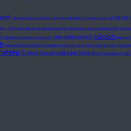
trong
việc
vạch
Quản
kỷ
và
là
lý
nguyên
mức
gì?
kho
 nghệ
cải tạo
Công nghệ khí nén hiện đại
Công nghệ Wearables và Sensors trong y tế
AI?
lương
Phân
bằng
của
loại,
mã
ghệ y tế
Hệ thống bảo vệ
Hệ thống khí nén
Hệ thống quản lý bệnh sổ điện tử (EMR)
Hệ thốn
các
ứng
vạch:
mã vạch
kỹ
dụng
Giải
lc
máy quét mã vạch
Minh bạch sản phẩm và nguồn gốc
Mạng lưới
sư
máy
pháp
ch
Robot phẫu thuật và hỗ trợ ngoại khoa
Sự tiện lợi của hệ thống Track and Trace
Track and
PLC
quét
chính
nghiệp
Tự động hóa sản xuất bánh Trung thu
mã
xác
xử 
Tự động hóa y tế
vạch
không
lo
thất
thoát
hàng
hóa