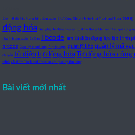
Từ khóa
công
Bảo mật dữ liệu trong hệ thống quản lý tự động
Chi phí triển khai Track and Trace
động hóa
Giải pháp tự động hóa sản xuất
he thong khi nen
Hiệu quả công n
libcode
làm tủ điện động lực
lập trình p
nhanh trong quản lý rủi ro
quản lý mã vạ
qrcode
quản lý kho
Quản lý chuỗi cung ứng tự động
tủ điện
tự động hóa
Tự động hóa công 
chuyển
minh
Ưu điểm Track and Trace so với quản lý thủ công
Bài viết mới nhất