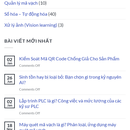
Quản lý mã vạch
(10)
Số hóa – Tự động hóa
(40)
Xử lý ảnh (Vision learning)
(3)
BÀI VIẾT MỚI NHẤT
Kiểm Soát Mã QR Code Chống Giả Cho Sản Phẩm
02
Jan
on
Comments Off
Kiểm
Soát
Sinh tồn hay bị loại bỏ: Bạn chọn gì trong kỷ nguyên
26
Mã
Jun
AI?
QR
on
Comments Off
Code
Sinh
Chống
tồn
Lập trình PLC là gì? Công việc và mức lương của các
Giả
02
hay
Cho
Jan
kỹ sư PLC
bị
Sản
on
Comments Off
loại
Phẩm
Lập
bỏ:
trình
Máy quét mã vạch là gì? Phân loại, ứng dụng máy
Bạn
18
PLC
chọn
Nov
quét mã vạch