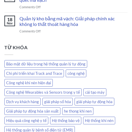
là
gì
on
Comments Off
gì?
trong
Máy
Công
kỷ
quét
Quản lý kho bằng mã vạch: Giải pháp chính xác
việc
18
nguyên
mã
và
Nov
không lo thất thoát hàng hóa
AI?
vạch
mức
on
Comments Off
là
lương
Quản
gì?
của
lý
Phân
các
kho
TỪ KHÓA
loại,
kỹ
bằng
ứng
sư
mã
dụng
PLC
vạch:
máy
Bảo mật dữ liệu trong hệ thống quản lý tự động
Giải
quét
pháp
mã
Chi phí triển khai Track and Trace
công nghệ
chính
vạch
xác
Công nghệ khí nén hiện đại
không
lo
Công nghệ Wearables và Sensors trong y tế
cải tạo máy
thất
thoát
Dịch vụ khách hàng
giải pháp số hóa
giải pháp tự động hóa
hàng
Giải pháp tự động hóa sản xuất
he thong khi nen
hóa
Hiệu quả công nghệ y tế
Hệ thống bảo vệ
Hệ thống khí nén
Hệ thống quản lý bệnh sổ điện tử (EMR)